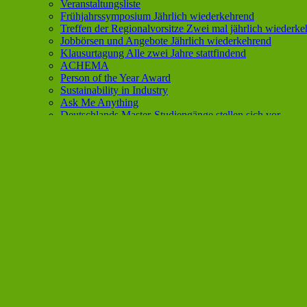
Veranstaltungsliste
Frühjahrssymposium
Jährlich wiederkehrend
Treffen der Regionalvorsitze
Zwei mal jährlich wiederke
Jobbörsen und Angebote
Jährlich wiederkehrend
Klausurtagung
Alle zwei Jahre stattfindend
ACHEMA
Person of the Year Award
Sustainability in Industry
Ask Me Anything
Deutschlands Master-Studiengänge stellen sich vor
Young Spirit
Podcast
Lunchtalks
Internationales
EYCN
EYCN Podcast
IYCN
Terminkalender
MyJCF
Einloggen
JCF Shop
Datenschutz
Impressum
Formular zur Eventbewerbung
Vortragsideen