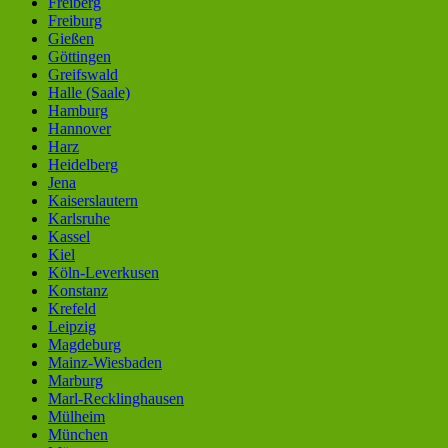
Freiberg
Freiburg
Gießen
Göttingen
Greifswald
Halle (Saale)
Hamburg
Hannover
Harz
Heidelberg
Jena
Kaiserslautern
Karlsruhe
Kassel
Kiel
Köln-Leverkusen
Konstanz
Krefeld
Leipzig
Magdeburg
Mainz-Wiesbaden
Marburg
Marl-Recklinghausen
Mülheim
München